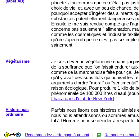
(label AB)
planète. J'ai compris que ce n'était pas jus
choix de vie, et, avec un peu de chance, de c
pourquoi accepter d'ingérer des aliments q
substances potentiellement dangereuses po
Ensuite je me suis rendue compte que l'agri
concerne pas seulement l' alimentation, ma
comme les cosmétiques et l'industrie textil
qu'on s'aperçoit que ce n'est pas si simple d
sainement.
Végétarisme
Je suis devenue végétarienne quand j'ai p
de la souffrance que l'on faisait endurer a
comme de la marchandise faite pour ça. Je
qu'il y avait des substituts qui pouvait les
arguments d'ordre "moral" ou "sentimental"
raison écologique. Pour produire 1 kilo de bo
phénoménale de 100 000 litres d'eau! (sour
Ithaca dans l'état de New York
).
Histoire pas
Parfois nous lisons des histoires d'aimités 
ordinaire
nous nous attendrissons ou sommes émus,
t-il à l'Homme pour se décider à respecter l
Recommandez cette page à un ami
|
Remonter en haut 