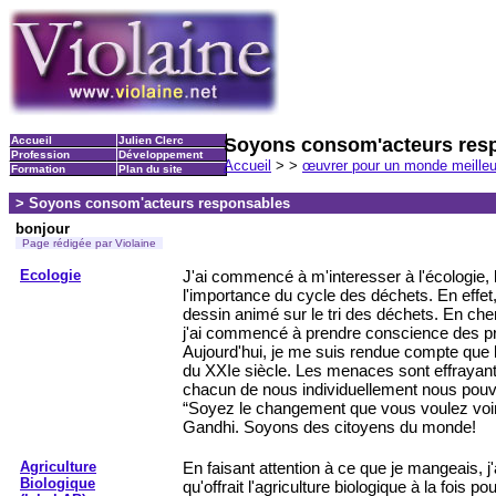
Accueil
Julien Clerc
Soyons consom'acteurs res
Profession
Développement
Accueil
>
>
œuvrer pour un monde meille
Formation
Plan du site
> Soyons consom'acteurs responsables
bonjour
Page rédigée par Violaine
Ecologie
J'ai commencé à m'interesser à l'écologie, l
l'importance du cycle des déchets. En effet, 
dessin animé sur le tri des déchets. En ch
j'ai commencé à prendre conscience des pro
Aujourd'hui, je me suis rendue compte que l
du XXIe siècle. Les menaces sont effrayante
chacun de nous individuellement nous pouvo
“Soyez le changement que vous voulez voir
Gandhi. Soyons des citoyens du monde!
Agriculture
En faisant attention à ce que je mangeais, j'a
Biologique
qu'offrait l'agriculture biologique à la fois p