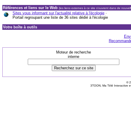
Références et liens sur le Web
(les liens externes à ce site s'ouvrent dans de nouvel
Sites vous informant sur l'actualité relative à l'écologie
-
Portail regroupant une liste de 36 sites dédié à l'écologie
Votre boîte à outils
Env
Recommandez
Moteur de recherche
interne
© 2
3TOON, Ma Télé Interactive e