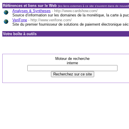
Références et liens sur le Web
(les liens externes à ce site s'ouvrent dans de nouvel
Analyses & Syntheses
- http://www.cardshow.com/
Source d’information sur les domaines de la monétique, la carte à puc
VeriFone
-
http://www.verifone.com/
Site du premier fournisseur de solutions de paiement électronique séc
Votre boîte à outils
Moteur de recherche
interne