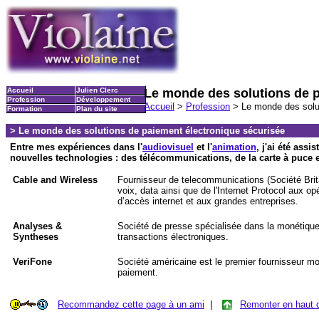
Accueil
Julien Clerc
Le monde des solutions de p
Profession
Développement
Accueil
>
Profession
> Le monde des solut
Formation
Plan du site
> Le monde des solutions de paiement électronique sécurisée
Entre mes expériences dans l'
audiovisuel
et l'
animation
, j'ai été ass
nouvelles technologies : des télécommunications, de la carte à puce 
Cable and Wireless
Fournisseur de telecommunications (Société Brit
voix, data ainsi que de l'Internet Protocol aux o
d’accès internet et aux grandes entreprises.
Analyses &
Société de presse spécialisée dans la monétique,
Syntheses
transactions électroniques.
VeriFone
Société américaine est le premier fournisseur m
paiement.
Recommandez cette page à un ami
|
Remonter en haut 